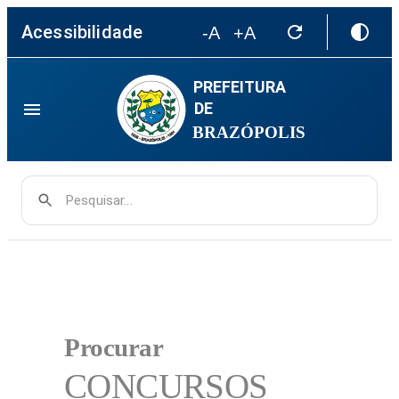
Acessibilidade
-A
+A
PREFEITURA
DE
BRAZÓPOLIS
Pesquisar...
Procurar
CONCURSOS